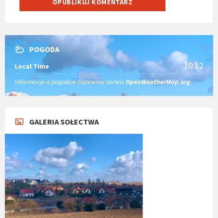
POGODA
10:12
Local Time
Informacje o pogodzie zapewnia serwis
OpenWeatherMap.org
GALERIA SOŁECTWA