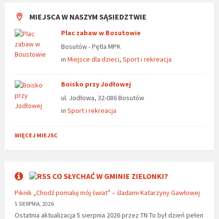
MIEJSCA W NASZYM SĄSIEDZTWIE
Plac zabaw w Bosutowie
Bosutów - Pętla MPK
in
Miejsce dla dzieci
,
Sport i rekreacja
Boisko przy Jodłowej
ul. Jodłowa, 32-086 Bosutów
in
Sport i rekreacja
WIĘCEJ MIEJSC
CO SŁYCHAĆ W GMINIE ZIELONKI?
Piknik „Chodź pomaluj mój świat” – śladami Katarzyny Gawłowej
5 SIERPNIA, 2026
Ostatnia aktualizacja 5 sierpnia 2026 przez TN To był dzień pełen