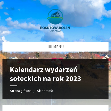
Przejdź
Przejdź
Przejdź
Przejdź
do
do
do
do
treści
lewego
prawego
stopki
paska
paska
bocznego
bocznego
MENU
Kalendarz wydarzeń
sołeckich na rok 2023
Strona główna
Wiadomości
/