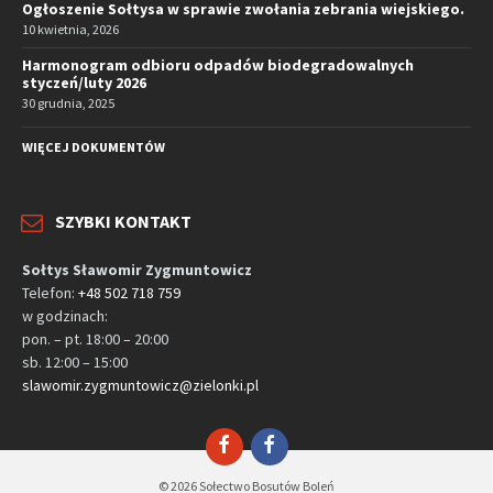
Ogłoszenie Sołtysa w sprawie zwołania zebrania wiejskiego.
10 kwietnia, 2026
Harmonogram odbioru odpadów biodegradowalnych
styczeń/luty 2026
30 grudnia, 2025
WIĘCEJ DOKUMENTÓW
SZYBKI KONTAKT
Sołtys Sławomir Zygmuntowicz
Telefon:
+48 502 718 759
w godzinach:
pon. – pt. 18:00 – 20:00
sb. 12:00 – 15:00
slawomir.zygmuntowicz@zielonki.pl
Facebook
© 2026 Sołectwo Bosutów Boleń