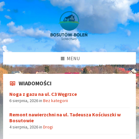
Przejdź
Przejdź
Przejdź
do
do
do
treści
lewego
stopki
paska
bocznego
MENU
WIADOMOŚCI
Noga z gazu na ul. C3 Węgrzce
6 sierpnia, 2026
in
Bez kategorii
Remont nawierzchni na ul. Tadeusza Kościuszki w
Bosutowie
4 sierpnia, 2026
in
Drogi