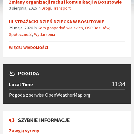
Zmiany organizacji ruchu i komunikacji w Bosutowie
3 sierpnia, 2026
in
Drogi
,
Transport
III STRAŻACKI DZIEŃ DZIECKA W BOSUTOWIE
29 maja, 2026
in
Koło gospodyń wiejskich
,
OSP Bosutów
,
Społeczność
,
Wydarzenia
WIĘCEJ WIADOMOŚCI
POGODA
11:34
Local Time
Pogoda z serwisu OpenWeatherMap.org
SZYBKIE INFORMACJE
Zawyją syreny