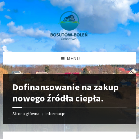
Przejdź
Przejdź
Przejdź
Przejdź
do
do
do
do
treści
lewego
prawego
stopki
paska
paska
bocznego
bocznego
MENU
Dofinansowanie na zakup
nowego źródła ciepła.
Strona główna
Informacje
/