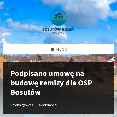
Przejdź
Przejdź
Przejdź
Przejdź
do
do
do
do
treści
lewego
prawego
stopki
paska
paska
bocznego
bocznego
MENU
Podpisano umowę na
budowę remizy dla OSP
Bosutów
Strona główna
Wiadomości
/