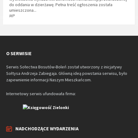
do oddania w dzierżawę. Pełna treść ogłoszenia została
umieszczona...
MP
O SERWISIE
Serwis Sołectwa Bosutów-Boleń został utworzony z inicjatywy
Sołtysa Andrzeja Zabiegaja. Główną ideą powstania serwisu, było
zapewnienie informacji Naszym Mieszkańcom.
Internetowy serwis ufundowała firma:
NADCHODZĄCE WYDARZENIA