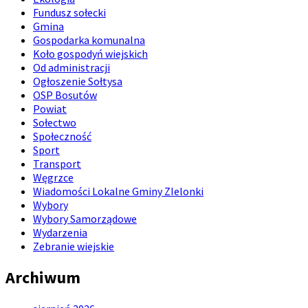
Fundusz sołecki
Gmina
Gospodarka komunalna
Koło gospodyń wiejskich
Od administracji
Ogłoszenie Sołtysa
OSP Bosutów
Powiat
Sołectwo
Społeczność
Sport
Transport
Węgrzce
Wiadomości Lokalne Gminy ZIelonki
Wybory
Wybory Samorządowe
Wydarzenia
Zebranie wiejskie
Archiwum