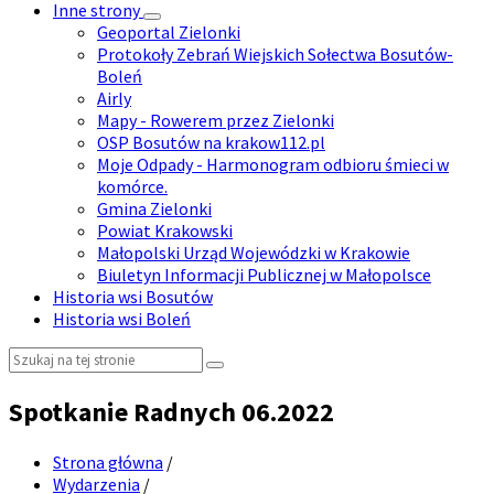
Inne strony
Geoportal Zielonki
Protokoły Zebrań Wiejskich Sołectwa Bosutów-
Boleń
Airly
Mapy - Rowerem przez Zielonki
OSP Bosutów na krakow112.pl
Moje Odpady - Harmonogram odbioru śmieci w
komórce.
Gmina Zielonki
Powiat Krakowski
Małopolski Urząd Wojewódzki w Krakowie
Biuletyn Informacji Publicznej w Małopolsce
Historia wsi Bosutów
Historia wsi Boleń
Szukaj:
Spotkanie Radnych 06.2022
Strona główna
/
Wydarzenia
/