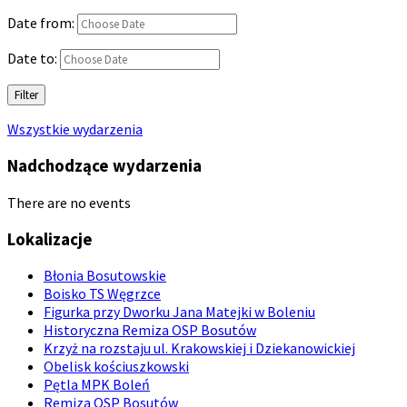
Date from:
Date to:
Filter
Wszystkie wydarzenia
Nadchodzące wydarzenia
There are no events
Lokalizacje
Błonia Bosutowskie
Boisko TS Węgrzce
Figurka przy Dworku Jana Matejki w Boleniu
Historyczna Remiza OSP Bosutów
Krzyż na rozstaju ul. Krakowskiej i Dziekanowickiej
Obelisk kościuszkowski
Pętla MPK Boleń
Remiza OSP Bosutów