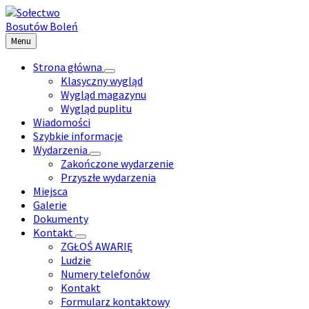
Przejdź
Przejdź
Przejdź
Przejdź
do
do
do
do
treści
lewego
prawego
stopki
Menu
paska
paska
bocznego
bocznego
Strona główna
Klasyczny wygląd
Wygląd magazynu
Wygląd puplitu
Wiadomości
Szybkie informacje
Wydarzenia
Zakończone wydarzenie
Przyszłe wydarzenia
Miejsca
Galerie
Dokumenty
Kontakt
ZGŁOŚ AWARIĘ
Ludzie
Numery telefonów
Kontakt
Formularz kontaktowy