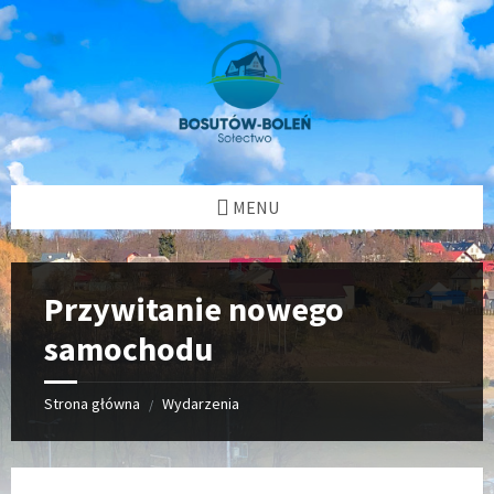
Przejdź
Przejdź
Przejdź
Przejdź
do
do
do
do
treści
lewego
prawego
stopki
paska
paska
bocznego
bocznego
MENU
Przywitanie nowego
samochodu
Strona główna
Wydarzenia
/