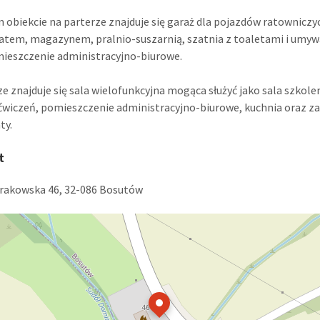
obiekcie na parterze znajduje się garaż dla pojazdów ratowniczy
atem, magazynem, pralnio-suszarnią, szatnia z toaletami i umy
ieszczenie administracyjno-biurowe.
ze znajduje się sala wielofunkcyjna mogąca służyć jako sala szkol
 ćwiczeń, pomieszczenie administracyjno-biurowe, kuchnia oraz za
ty.
t
Krakowska 46, 32-086 Bosutów