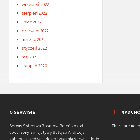
wrzesień 2022
sierpień 2022
lipiec 2022
czerwiec 2022
marzec 2022
styczeń 2022
maj 2021
listopad 2020
O SERWISIE
NADCHO
Serwis Sołectwa Bosutów-Boleń został
There are no e
utworzony z inicjatywy Sołtysa Andrzeja
Zabiegaja. Główną ideą powstania serwisu, było