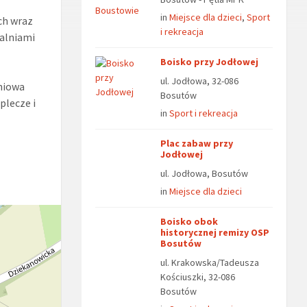
in
Miejsce dla dzieci
,
Sport
ch wraz
i rekreacja
walniami
Boisko przy Jodłowej
ul. Jodłowa, 32-086
eniowa
Bosutów
plecze i
in
Sport i rekreacja
Plac zabaw przy
Jodłowej
ul. Jodłowa, Bosutów
in
Miejsce dla dzieci
Boisko obok
historycznej remizy OSP
Bosutów
ul. Krakowska/Tadeusza
Kościuszki, 32-086
Bosutów