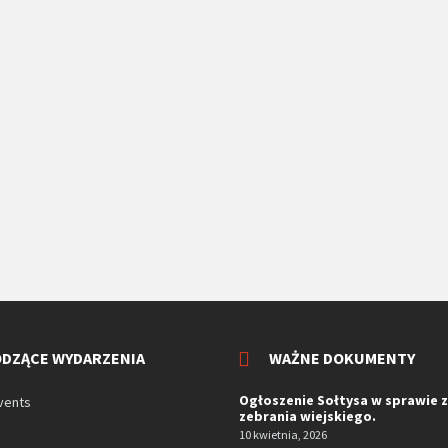
DZĄCE WYDARZENIA
WAŻNE DOKUMENTY
Ogłoszenie Sołtysa w sprawie 
vents
zebrania wiejskiego.
10 kwietnia, 2026