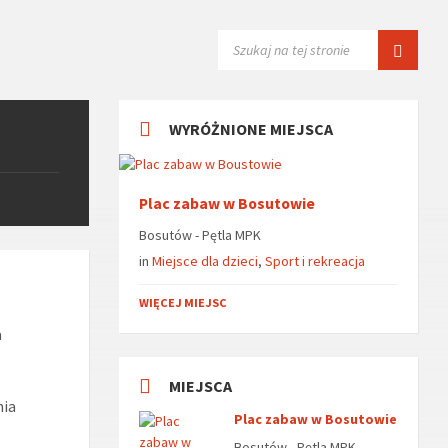
SZUKAJ:
WYRÓŻNIONE MIEJSCA
Plac zabaw w Bosutowie
Bosutów - Pętla MPK
in
Miejsce dla dzieci
,
Sport i rekreacja
WIĘCEJ MIEJSC
a
MIEJSCA
nia
Plac zabaw w Bosutowie
Bosutów - Pętla MPK