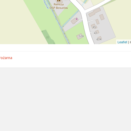
Leaflet
|
Pożarna