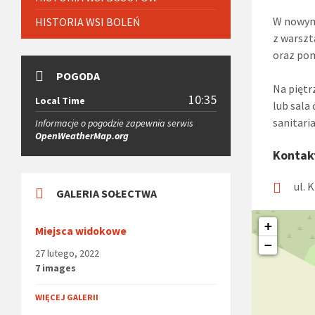
W nowym 
HISTORIA WSI BOLEŃ
z warszt
oraz pom
POGODA
Na piętr
10:35
Local Time
lub sala
sanitaria
Informacje o pogodzie zapewnia serwis
OpenWeatherMap.org
Kontak
ul. 
GALERIA SOŁECTWA
+
Miejsca widokowe
−
27 lutego, 2022
7 images
WIĘCEJ GALERII