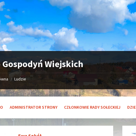
 Gospodyń Wiejskich
łówna
Ludzie
/
KO
ADMINISTRATOR STRONY
CZŁONKOWIE RADY SOŁECKIEJ
DZI
Ewa Sokół