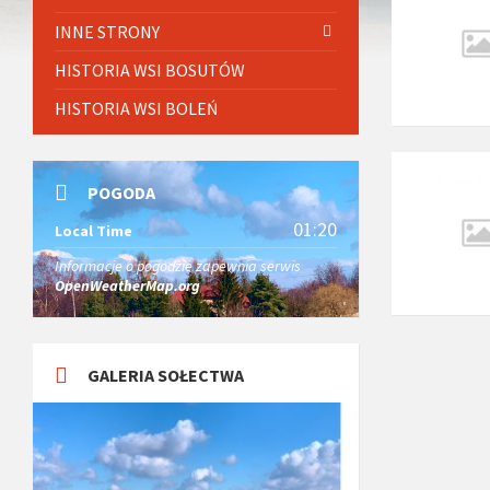
INNE STRONY
HISTORIA WSI BOSUTÓW
HISTORIA WSI BOLEŃ
POGODA
01:20
Local Time
Informacje o pogodzie zapewnia serwis
OpenWeatherMap.org
GALERIA SOŁECTWA