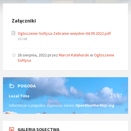
Załączniki
Rozmiar
Ogloszenie-Soltysa-Zebranie-wiejskie-04.09.2022.pdf
pliku:
331 kB
26 sierpnia, 2022
przez
Marcin Kałahurski
w
Ogłoszenie
Sołtysa
POGODA
15:07
Local Time
Informacje o pogodzie zapewnia serwis
OpenWeatherMap.org
GALERIA SOŁECTWA