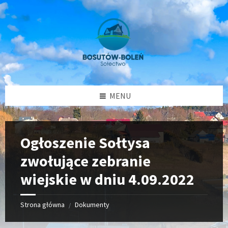
Przejdź
Przejdź
Przejdź
Przejdź
do
do
do
do
treści
lewego
prawego
stopki
paska
paska
bocznego
bocznego
MENU
Ogłoszenie Sołtysa
zwołujące zebranie
wiejskie w dniu 4.09.2022
Strona główna
Dokumenty
/